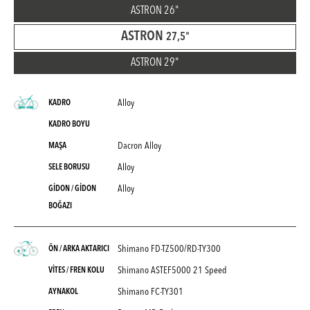
ASTRON
26"
ASTRON
27,5"
ASTRON
29"
Alloy
KADRO
KADRO BOYU
Dacron Alloy
MAŞA
Alloy
SELE BORUSU
Alloy
GİDON / GİDON
BOĞAZI
Shimano FD-TZ500/RD-TY300
ÖN / ARKA AKTARICI
Shimano ASTEF5000 21 Speed
VİTES / FREN KOLU
Shimano FC-TY301
AYNAKOL