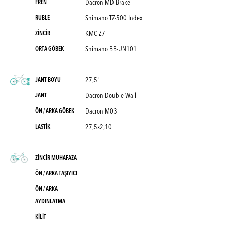
Dacron MD Brake
FREN
Shimano TZ-500 Index
RUBLE
KMC Z7
ZİNCİR
Shimano BB-UN101
ORTA GÖBEK
27,5"
JANT BOYU
Dacron Double Wall
JANT
Dacron M03
ÖN / ARKA GÖBEK
27,5x2,10
LASTİK
ZİNCİR MUHAFAZA
ÖN / ARKA TAŞIYICI
ÖN / ARKA
AYDINLATMA
KİLİT